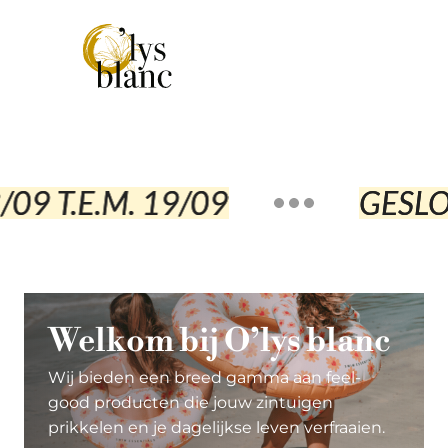
T.E.M. 19/09
GESLOTEN
Welkom bij O’lys blanc
Wij bieden een breed gamma aan feel-
good producten die jouw zintuigen
prikkelen en je dagelijkse leven verfraaien.