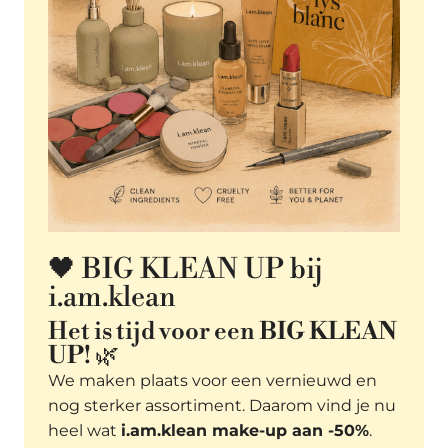
🖤 BIG KLEAN UP bij
i.am.klean
Het is tijd voor een
BIG KLEAN
UP
! 🌿
We maken plaats voor een vernieuwd en
nog sterker assortiment. Daarom vind je nu
heel wat
i.am.klean make-up aan -50%
.