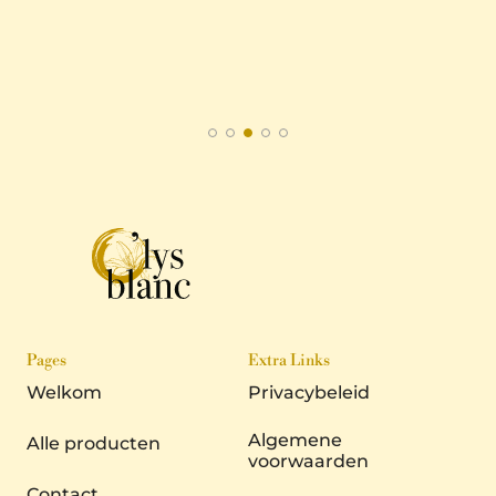
top!! S
Cindy 
Pages
Extra Links
Welkom
Privacybeleid
Algemene
Alle producten
voorwaarden
Contact