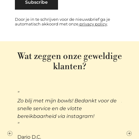
Subscribe
Door je in te schrijven voor de nieuwsbrief ga je
automatisch akkoord met onze
privacy policy
.
Wat zeggen onze geweldige
klanten?
or de
Altijd heel mooie decoratie en steeds
Fijne 
vriendelijke ontvangst
mooie 
een ca
groeie
Lisa L.
maken 