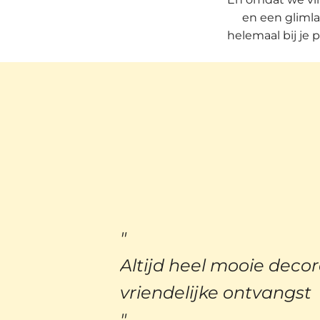
en een glimla
helemaal bij je 
kt voor de
Altijd heel mooie decor
vriendelijke ontvangst
!