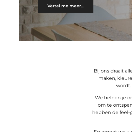
Vertel me meer...
Bij ons draait 
maken, kleure
wordt.
We helpen je om
om te ontspann
hebben de feel-go
En omdat we vind