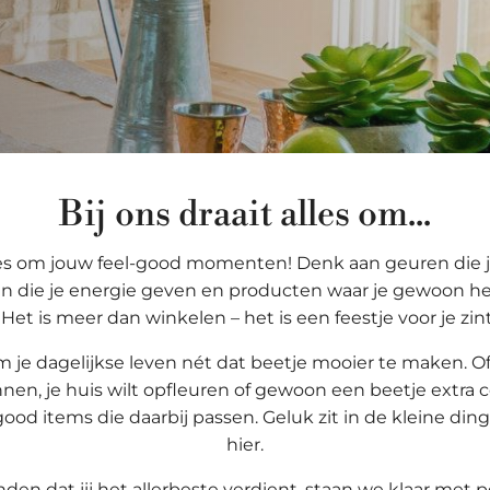
Bij ons draait alles om...
alles om jouw feel-good momenten! Denk aan geuren die j
n die je energie geven en producten waar je gewoon hel
 Het is meer dan winkelen – het is een feestje voor je zin
 je dagelijkse leven nét dat beetje mooier te maken. Of 
en, je huis wilt opfleuren of gewoon een beetje extra co
od items die daarbij passen. Geluk zit in de kleine ding
hier.
en dat jij het allerbeste verdient, staan we klaar met p