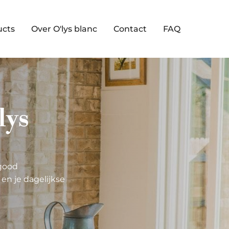
ucts
Over O'lys blanc
Contact
FAQ
lys
good
en je dagelijkse